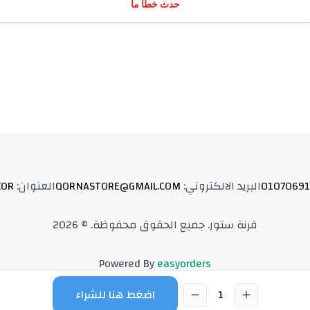
حدث خطأ ما
01070691
البريد الالكتروني
:
QORNASTORE@GMAIL.COM
العنوان
:
XOR
قرنة ستور
.
جميع الحقوق محفوظة
. ©
2026
Powered By
easyorders
1
اضغط هنا للشراء