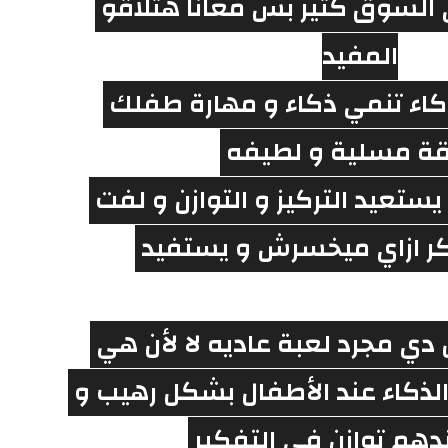
ألعاب الذكاء في السوق كتير بس معانا هتلاقو 
المفيد
جبنالكم لعبة ذكاء تنمي ذكاء و مهارة طفلك 
قة مسلية و لطيفه 
هيقدر من خلالها يستعيد التركيز و التوازن و لفت 
فكر ازاي ميخسرش و يستفيد 
ناس كتير هتقول دي مجرد لعبة عاديه لا لأن هي 
قادره تعلي نسبة الذكاء عند الأطفال بشكل رهيب و 
دهم توازن في التفكير 