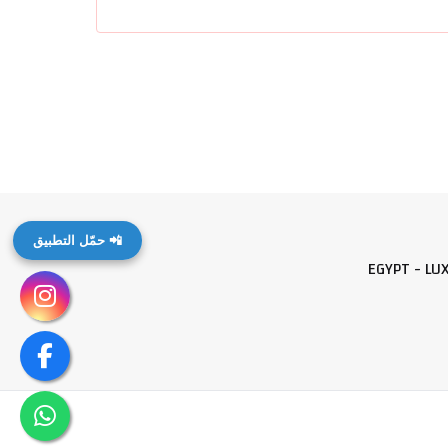
📲 حمّل التطبيق
EGYPT - LU