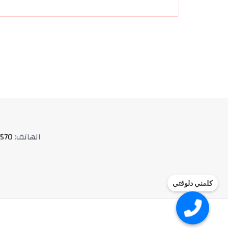
الهاتف
:
570
كلمني دلوقتي