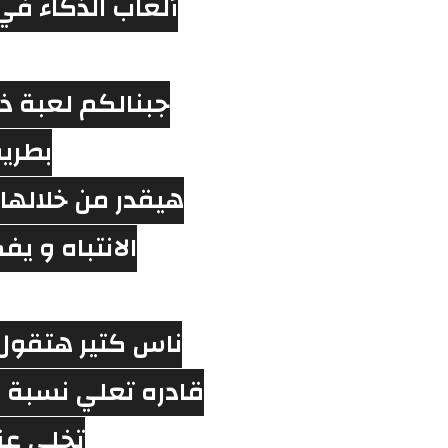
بطري
الانتباه و ي
تخلي عن