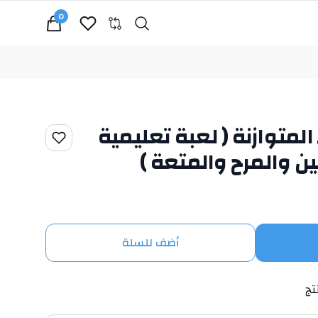
0
Search
cart, view bag
المتوازنة ( لعبة تعليمية
ين والمرح والمتعة )
أضف للسلة
تج