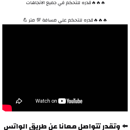
🔥🔥🔥قدره للتحكم في جميع الاتجاهات 
🔥🔥🔥قدره للتحكم علي مسافة 💯 متر 💪
⬅️ 
وتقدر تتواصل معانا عن طريق الواتس 