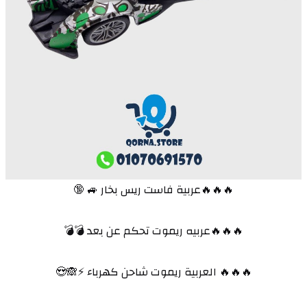
🔥🔥🔥عربية فاست ريس بخار 🚙 🔞
🔥🔥🔥عربيه ريموت تحكم عن بعد 💣💣
🔥🔥🔥 العربية ريموت شاحن كهرباء ⚡🙈😍