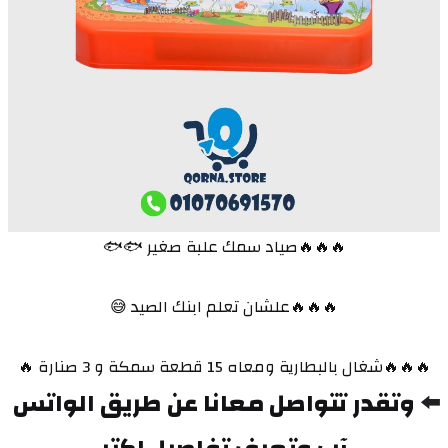
🔥🔥🔥صياد سمك علبة صغير 🐟🐟
🔥🔥🔥علشان تعلم ابنك الصيد 😅
🔥🔥🔥شغال بالبطارية ومعاه 15 قطعة سمكة و 3 صنارة 🔥
⬅️ 
وتقدر تتواصل معانا عن طريق الواتس 