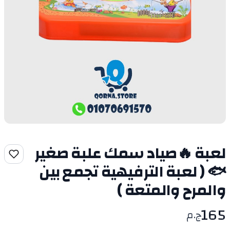
لعبة 🔥صياد سمك علبة صغير
🐟 ( لعبة الترفيهية تجمع بين
والمرح والمتعة )
165
ج.م