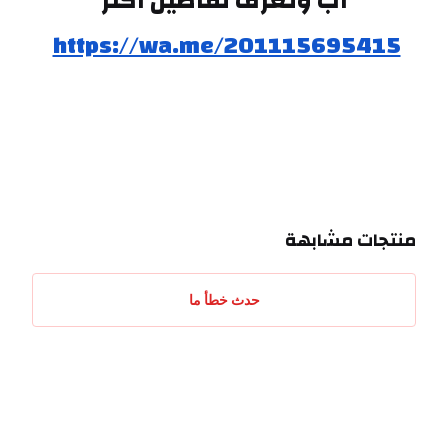
آب وتعرف تفاصيل اكتر
https://wa.me/201115695415
منتجات مشابهة
حدث خطأ ما