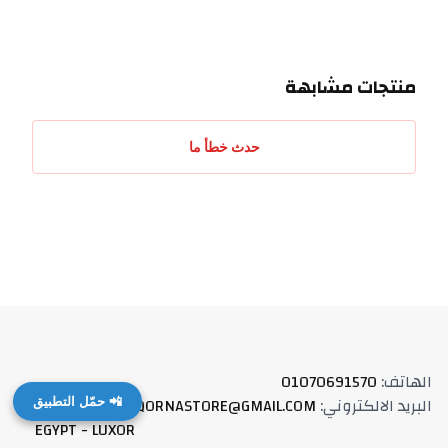
منتجات مشابهة
حدث خطأ ما
الهاتف
:
01070691570
البريد الالكتروني
:
QORNASTORE@GMAIL.COM
العنوان
:
📲 حمّل التطبيق
EGYPT - LUXOR