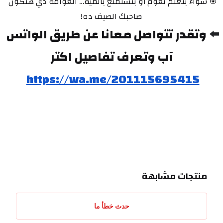
🎯 سواء بتعلم تعوم أو بتستمتع بالميه… العوامة دي هتكون 
صاحبك الصيف ده!
⬅️ 
وتقدر تتواصل معانا عن طريق الواتس 
آب وتعرف تفاصيل اكتر
https://wa.me/201115695415
منتجات مشابهة
حدث خطأ ما