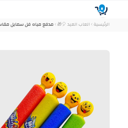
الرئيسية
العاب العيد 🎈🎁
مدفع مياه فل سمايل مقاس 42 سم ( العاب البحر تجمع بين والمرح والم