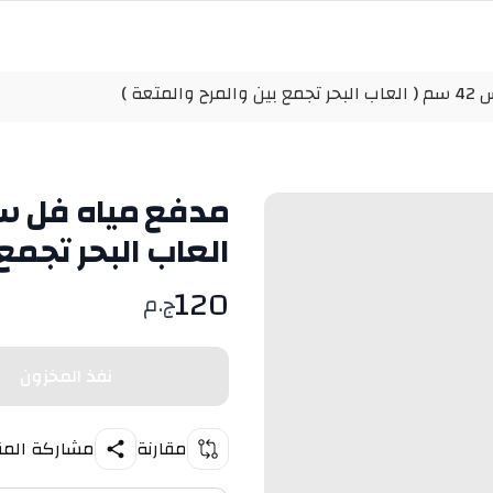
تعة )
العاب البحر تجمع 
120
ج.م
نفذ المخزون
مقارنة
مشاركة المن