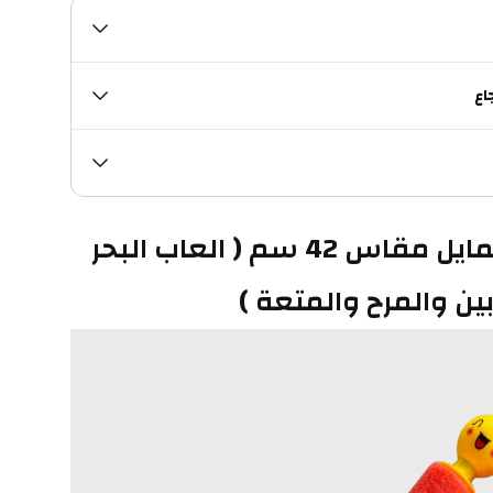
اع
مدفع مياه فل سمايل مقاس 42 سم ( العاب البحر 
ين والمرح والمتعة )  