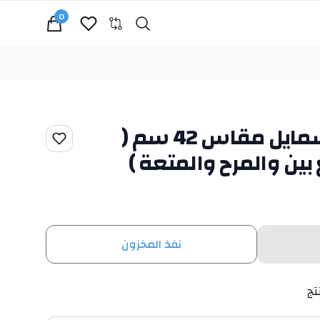
0
Search
cart, view bag
مدفع مياه فل سمايل مقاس 42 سم (
بين والمرح والمتعة )
نفذ المخزون
تج