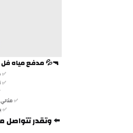
🔫💦 
مدفع مياه فل سمايل 42 سم – خلي
✅ ض
✅ ت
✅
✅ مثالي ل
✅ ب
⬅️ 