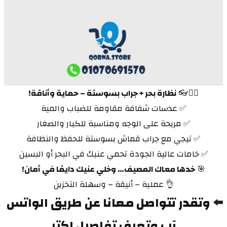
🏊‍♂️👓 
نظارة بحر + جراب بسوستة – حماية وأناقة!
✅ عدسات شفافة مقاومة للضباب والمية
✅ مريحة على الوجه ومناسبة للكبار والصغار
✅ تيجي مع جراب قماش بسوستة للحفظ والنظافة
✅ خامات عالية الجودة تحمي عنيك في البحر أو البسين
🎯 
خدها معاك المصيف… وخلي عنيك دايمًا في أمان!
👌 عملية – أنيقة – وسهلة التخزين
⬅️ 
وتقدر تتواصل معانا عن طريق الواتس 
آب وتعرف تفاصيل اكتر