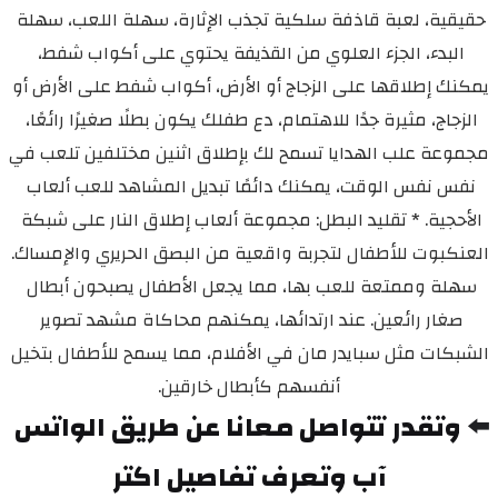
حقيقية، لعبة قاذفة سلكية تجذب الإثارة، سهلة اللعب، سهلة 
البدء، الجزء العلوي من القذيفة يحتوي على أكواب شفط، 
يمكنك إطلاقها على الزجاج أو الأرض، أكواب شفط على الأرض أو 
الزجاج، مثيرة جدًا للاهتمام، دع طفلك يكون بطلًا صغيرًا رائعًا، 
مجموعة علب الهدايا تسمح لك بإطلاق اثنين مختلفين تلعب في 
نفس نفس الوقت، يمكنك دائمًا تبديل المشاهد للعب ألعاب 
الأحجية. * تقليد البطل: مجموعة ألعاب إطلاق النار على شبكة 
العنكبوت للأطفال لتجربة واقعية من البصق الحريري والإمساك. 
سهلة وممتعة للعب بها، مما يجعل الأطفال يصبحون أبطال 
صغار رائعين. عند ارتدائها، يمكنهم محاكاة مشهد تصوير 
الشبكات مثل سبايدر مان في الأفلام، مما يسمح للأطفال بتخيل 
أنفسهم كأبطال خارقين.
⬅️ 
وتقدر تتواصل معانا عن طريق الواتس 
آب وتعرف تفاصيل اكتر