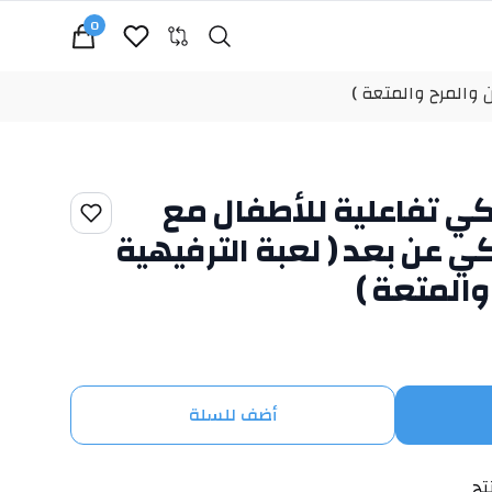
0
Search
cart, view bag
 والمرح والمتعة )
كي تفاعلية للأطفال مع
ي عن بعد ( لعبة الترفيهية
والمتعة )
أضف للسلة
تج