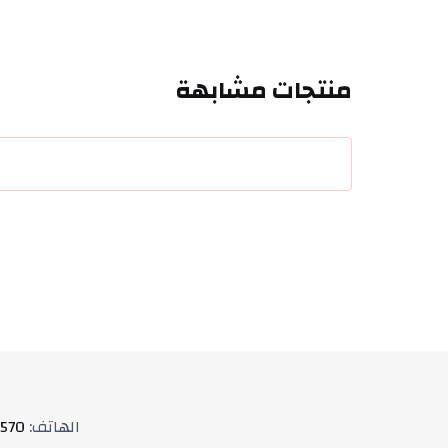
منتجات مشابهة
الهاتف
:
570