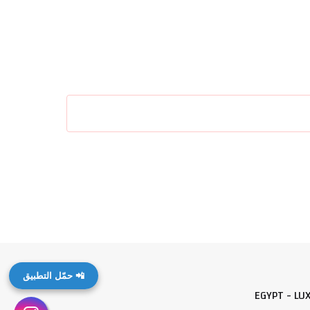
📲 حمّل التطبيق
EGYPT - LU