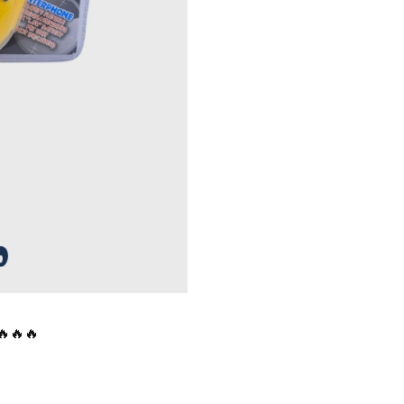
 dووكي توكي اشكال ديزني 3 