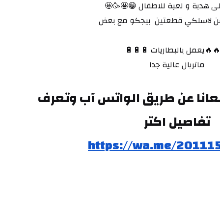
🔥🔥🔥أحلى هدية و لعبة للاطفال 
هو عبارة عن لاسلكي قطعتين  بيج
🔥🔥🔥يعمل بالبطاريات 🔋
ماتريال عالية جدا
وتقدر تتواصل معانا عن طريق الواتس آب وتعرف 
تفاصيل اكتر
https://wa.me/20111