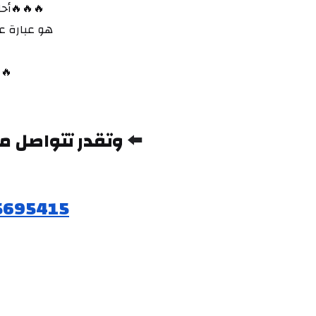
😁🤩🥳🤩 
كو مع بعض 
🔋
⬅️ 
5695415