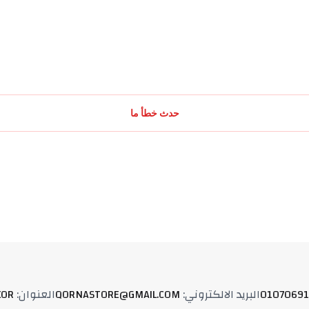
حدث خطأ ما
01070691
البريد الالكتروني
:
QORNASTORE@GMAIL.COM
العنوان
:
XOR