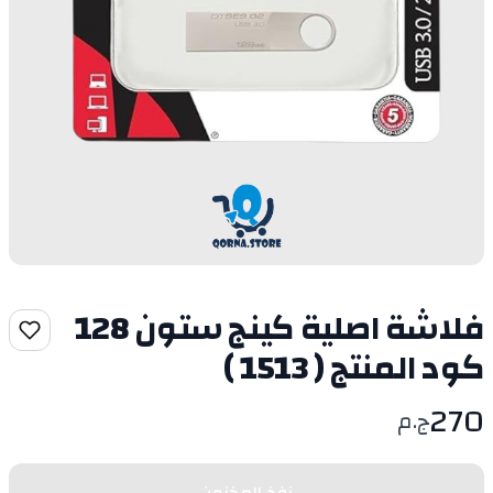
فلاشة اصلية كينج ستون 128
كود المنتج ( 1513 )
270
ج.م