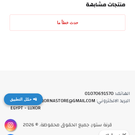
منتجات مشابهة
حدث خطأ ما
الهاتف
:
01070691570
البريد الالكتروني
:
QORNASTORE@GMAIL.COM
العنوان
:
📲 حمّل التطبيق
EGYPT - LUXOR
قرنة ستور
.
جميع الحقوق محفوظة
. ©
2026