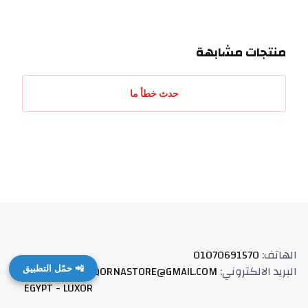
منتجات مشابهة
حدث خطأ ما
الهاتف
:
01070691570
البريد الالكتروني
:
QORNASTORE@GMAIL.COM
العنوان
:
📲 حمّل التطبيق
EGYPT - LUXOR