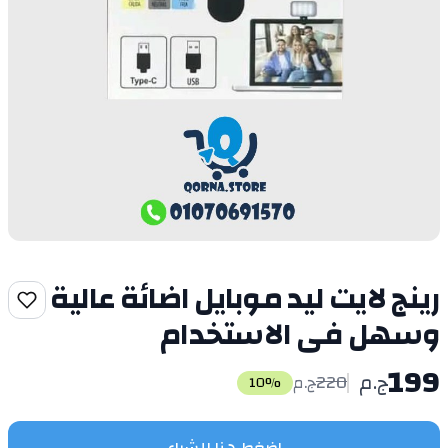
رينج لايت ليد موبايل اضائة عالية
وسهل فى الاستخدام
199
ج.م
220
ج.م
10
%