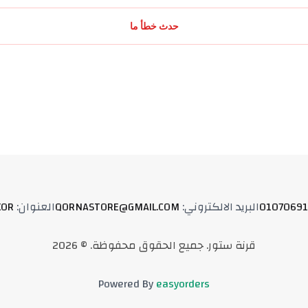
حدث خطأ ما
01070691
البريد الالكتروني
:
QORNASTORE@GMAIL.COM
العنوان
:
XOR
قرنة ستور
.
جميع الحقوق محفوظة
. ©
2026
Powered By
easyorders