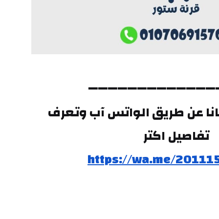
➖➖➖➖➖➖➖➖➖➖➖➖➖
تقدر تتواصل معانا عن طريق الواتس آب وتعرف 
تفاصيل اكتر
https://wa.me/20111