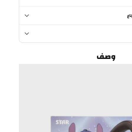
اع
وصف