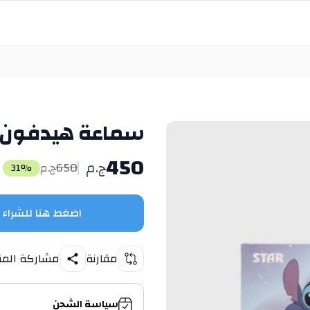
سماعة هيدفون stitch m32
450
ج.م
650
ج.م
31
%
اضغط هنا للشراء
مقارنة
مشاركة المن
سياسة الشحن