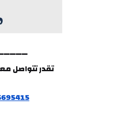
➖➖➖➖➖
5695415