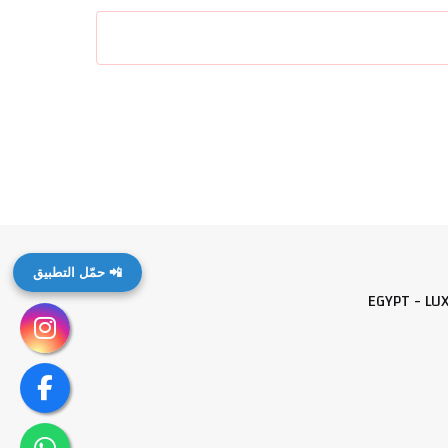
📲 حمّل التطبيق
EGYPT - LU