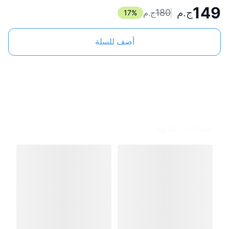
149
ج.م
180
ج.م
17
%
أضف للسلة
منتجات مشابهة