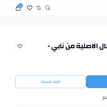
0
Search
cart, view bag
ل الاصلية من نابي -
أضف للسلة
تج