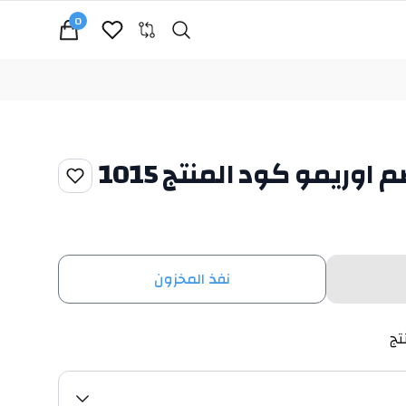
0
Search
cart, view bag
ريمو كود المنتج 1015
نفذ المخزون
تج