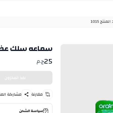
تج 1015
سماعه سلك عضم او
25
ج.م
نفذ المخزون
مقارنة
مشاركة المن
سياسة الشحن