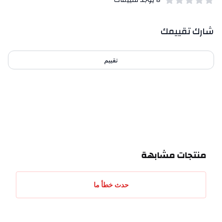
لا يوجد تقييمات
out of 5 stars
0
بيانات التقييمات
شارك تقييمك
تقييم
احدث التقييمات
منتجات مشابهة
حدث خطأ ما