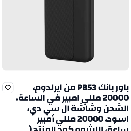
باور بانك PB53 من ايرلدوم،
20000 مللي امبير في الساعة،
الشحن وشاشة ال سي دي،
اسود، 20000 مللي أمبير
ساعة، الليثيومكود المنتج (