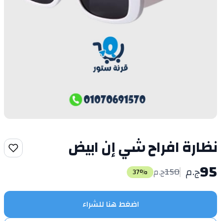
نظارة افراح شي إن ابيض
95
ج.م
150
ج.م
37
%
اضغط هنا للشراء