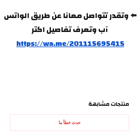
⬅️ 
وتقدر تتواصل معانا عن طريق الواتس 
آب وتعرف تفاصيل اكتر
https://wa.me/201115695415
منتجات مشابهة
حدث خطأ ما