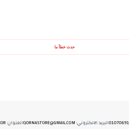
حدث خطأ ما
01070691
البريد الالكتروني
:
QORNASTORE@GMAIL.COM
العنوان
:
XOR