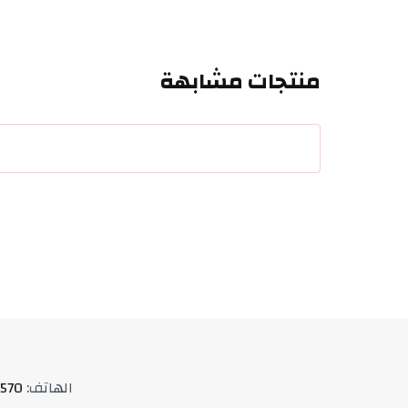
منتجات مشابهة
الهاتف
:
570