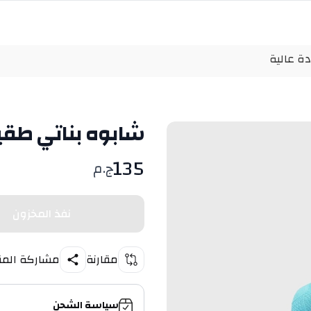
ة عالية
شابوه بناتي طقي
135
ج.م
نفذ المخزون
مقارنة
مشاركة المن
سياسة الشحن