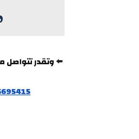
⬅️ 
5695415