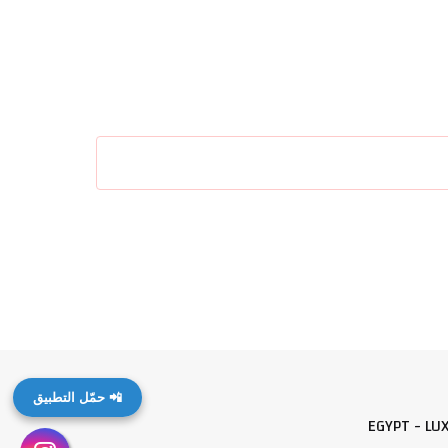
📲 حمّل التطبيق
EGYPT - LU