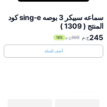
سماعه سبيكر 3 بوصه sing-e كود
المنتج ( 1309 )
245
ج.م
300
ج.م
18
%
أضف للسلة
منتجات مشابهة