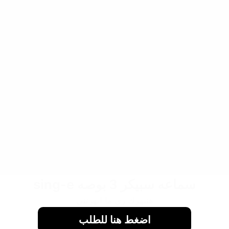
سماعه سبيكر 3 بوصه sing-e
هتبهرك زي ما ابهرتني
اضغط هنا للطلب