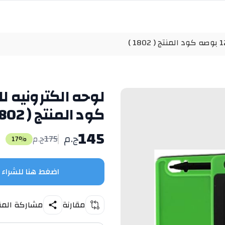
كود المنتج ( 1802 )
145
ج.م
175
ج.م
17
%
اضغط هنا للشراء
مقارنة
مشاركة المن