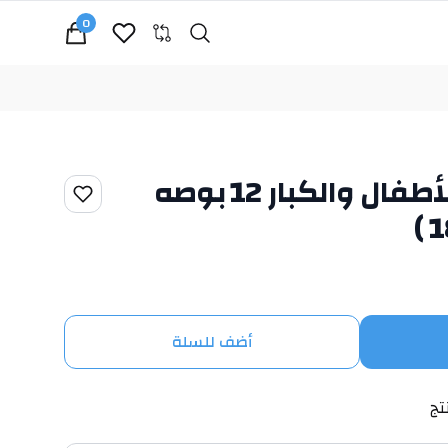
0
Search
cart, view bag
لوحه الكترونيه للأطفال والكبار 12 بوصه
أضف للسلة
تج