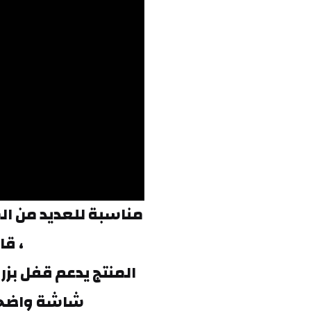
، قا
شاشة واضحة