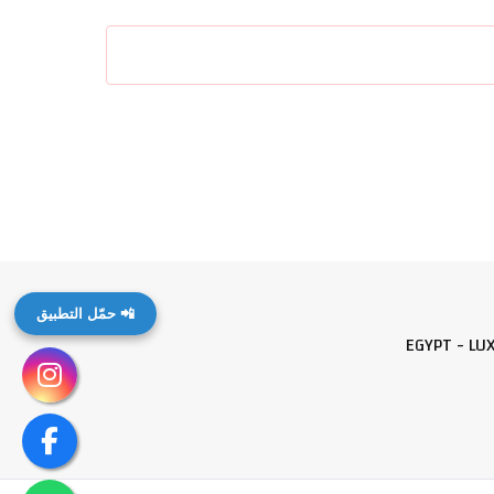
📲 حمّل التطبيق
EGYPT - LU