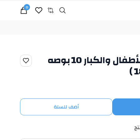
0
Search
cart, view bag
لوحه الكترونيه للأطفال والكبار 10 بوصه
أضف للسلة
تج