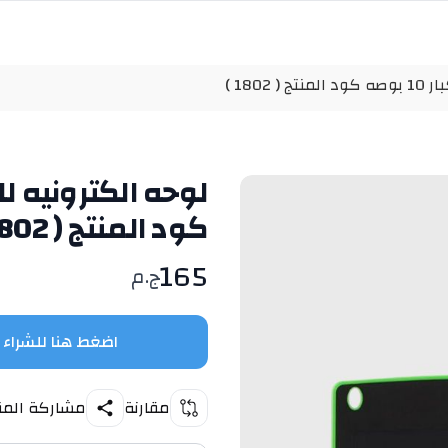
1802 )
كود المنتج ( 1802 )
165
ج.م
اضغط هنا للشراء
مقارنة
مشاركة المن