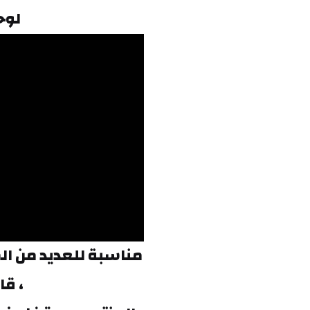
لوحه 
، قا