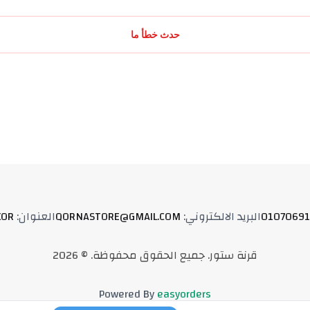
حدث خطأ ما
01070691
البريد الالكتروني
:
QORNASTORE@GMAIL.COM
العنوان
:
XOR
قرنة ستور
.
جميع الحقوق محفوظة
. ©
2026
Powered By
easyorders