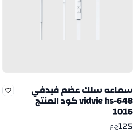
سماعه سلك عضم فيدفي
vidvie hs-648 كود المنتج
1016
125
ج.م