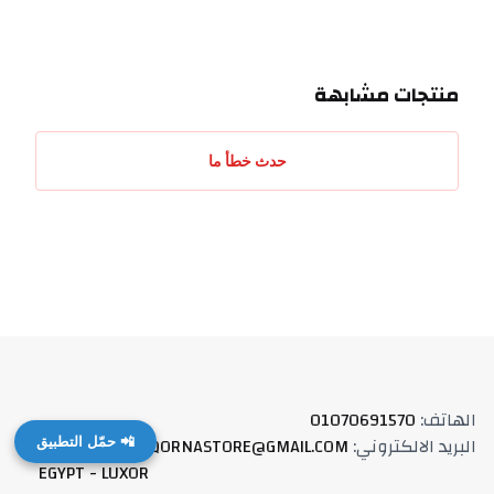
منتجات مشابهة
حدث خطأ ما
الهاتف
:
01070691570
البريد الالكتروني
:
QORNASTORE@GMAIL.COM
العنوان
:
📲 حمّل التطبيق
EGYPT - LUXOR