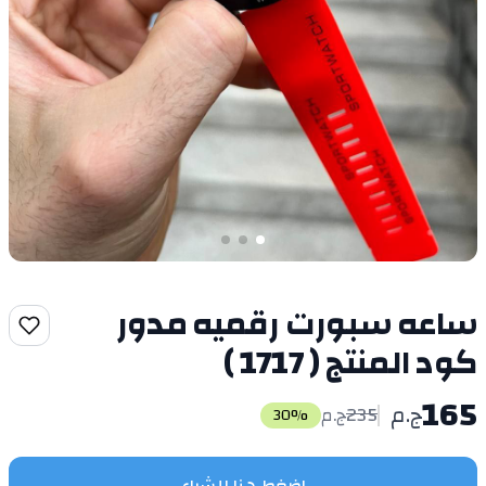
ساعه سبورت رقميه مدور
كود المنتج ( 1717 )
165
ج.م
235
ج.م
30
%