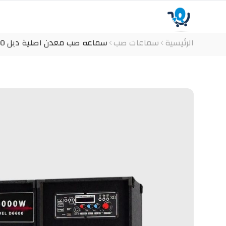
الرئيسية
سماعات صب
سماعه صب معدن اصلية دبل xo-6600 الاصدار الحديث زوجي