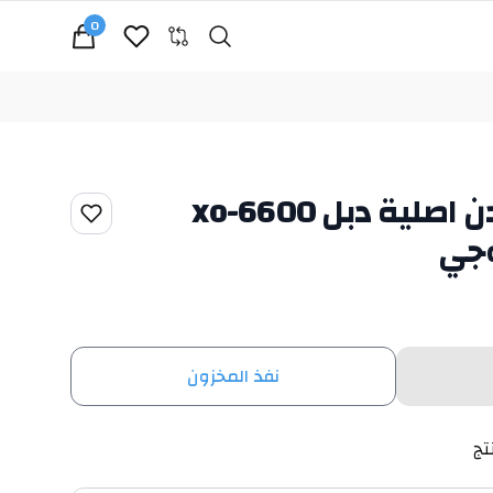
0
Search
cart, view bag
سماعه صب معدن اصلية دبل xo-6600
وجي
نفذ المخزون
تج