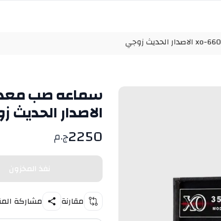
الاصدار الحديث ز
2250
ج.م
نفذ المخزون
مقارنة
مشاركة المن