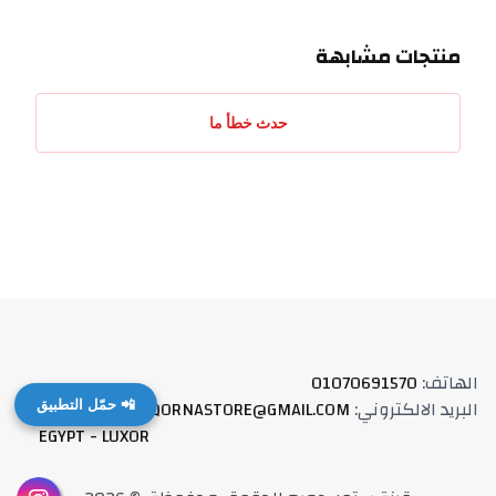
منتجات مشابهة
حدث خطأ ما
الهاتف
:
01070691570
البريد الالكتروني
:
QORNASTORE@GMAIL.COM
العنوان
:
📲 حمّل التطبيق
EGYPT - LUXOR