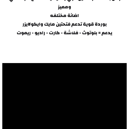
ومميز
اضائة مختلفه
بوردة قوية تدعم فتحتين مايك وايكولايزر
يدعم = بلوتوث - فلاشة - كارت - راديو - ريموت