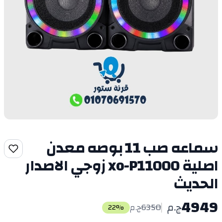
سماعه صب 11 بوصه معدن
اصلية xo-P11000 زوجي الاصدار
الحديث
4949
ج.م
6350
ج.م
22
%